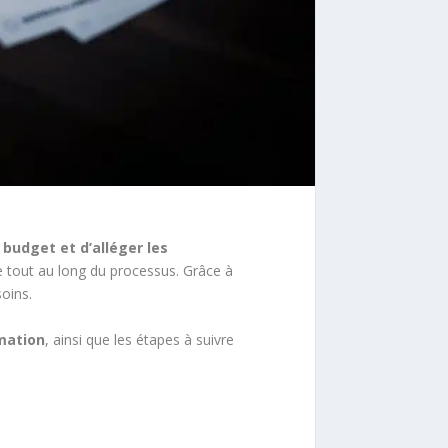
 budget et d’alléger les
 tout au long du processus. Grâce à
oins.
ation
, ainsi que les étapes à suivre