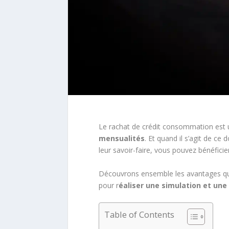
Le rachat de crédit consommation est
mensualités
. Et quand il s’agit de ce
leur savoir-faire, vous pouvez bénéficie
Découvrons ensemble les avantages q
pour r
éaliser une simulation et un
Table of Contents