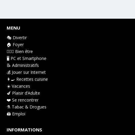
MENU
🎭 Divertir
🏠 Foyer
👩🏻‍⚕️ Bien être
🖥️ PC et Smartphone
📝 Administratifs
💰 Jouer sur Internet
👩‍🍳 Recettes cuisine
☀️ Vacances
🍆 Plaisir d’Adulte
❤️ Se rencontrer
⚗️ Tabac & Drogues
🖨️ Emploi
INFORMATIONS