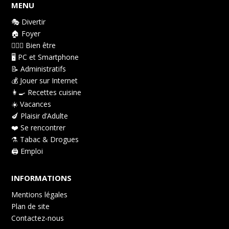
MENU
🎭 Divertir
🏠 Foyer
👩🏻‍⚕️ Bien être
🖥️ PC et Smartphone
📝 Administratifs
💰 Jouer sur Internet
👩‍🍳 Recettes cuisine
☀️ Vacances
🍆 Plaisir d’Adulte
❤️ Se rencontrer
⚗️ Tabac & Drogues
🖨️ Emploi
INFORMATIONS
Mentions légales
Plan de site
Contactez-nous