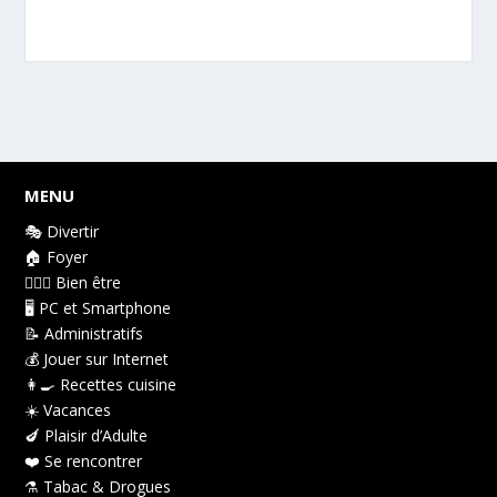
MENU
🎭 Divertir
🏠 Foyer
👩🏻‍⚕️ Bien être
🖥️ PC et Smartphone
📝 Administratifs
💰 Jouer sur Internet
👩‍🍳 Recettes cuisine
☀️ Vacances
🍆 Plaisir d’Adulte
❤️ Se rencontrer
⚗️ Tabac & Drogues