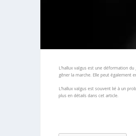
L’hallux valgus est une déformation du 
gêner la marche. Elle peut également 
L’hallux valgus est souvent lié à un pro
plus en détails dans cet article.