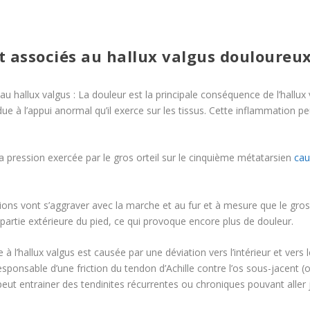
 associés au hallux valgus douloureux
u hallux valgus : La douleur est la principale conséquence de l’hallux 
due à l’appui anormal qu’il exerce sur les tissus. Cette inflammation 
la pression exercée par le gros orteil sur le cinquième métatarsien
cau
ions vont s’aggraver avec la marche et au fur et à mesure que le gros
partie extérieure du pied, ce qui provoque encore plus de douleur.
 l’hallux valgus est causée par une déviation vers l’intérieur et vers
ponsable d’une friction du tendon d’Achille contre l’os sous-jacent 
eut entrainer des tendinites récurrentes ou chroniques pouvant aller 