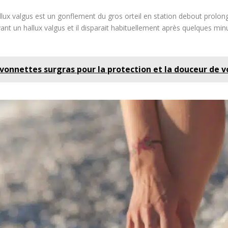
lux valgus est un gonflement du gros orteil en station debout prol
ant un hallux valgus et il disparait habituellement après quelques mi
vonnettes surgras pour la protection et la douceur de 