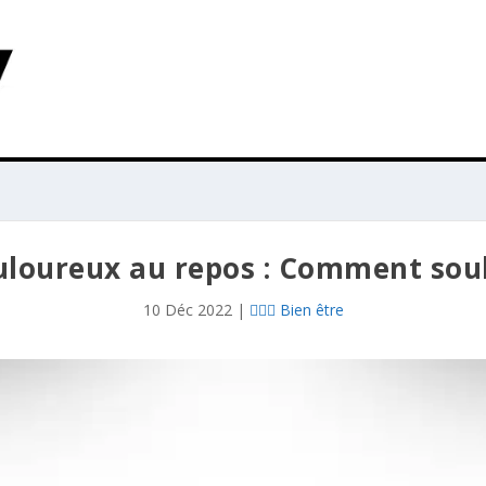
uloureux au repos : Comment soul
10 Déc 2022
|
👩🏻‍⚕️ Bien être