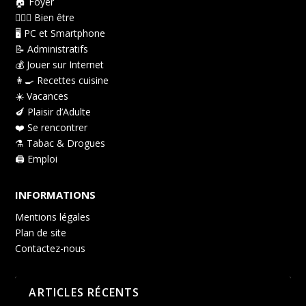
🏠 Foyer
👩🏻‍⚕️ Bien être
🖥️ PC et Smartphone
📝 Administratifs
💰 Jouer sur Internet
👩‍🍳 Recettes cuisine
☀️ Vacances
🍆 Plaisir d’Adulte
❤️ Se rencontrer
⚗️ Tabac & Drogues
🖨️ Emploi
INFORMATIONS
Mentions légales
Plan de site
Contactez-nous
ARTICLES RÉCENTS