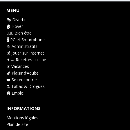
MENU
🎭 Divertir
🏠 Foyer
👩🏻‍⚕️ Bien être
🖥️ PC et Smartphone
📝 Administratifs
💰 Jouer sur Internet
👩‍🍳 Recettes cuisine
☀️ Vacances
🍆 Plaisir d’Adulte
❤️ Se rencontrer
⚗️ Tabac & Drogues
🖨️ Emploi
INFORMATIONS
Mentions légales
Plan de site