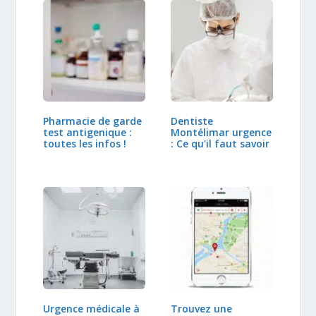
Pharmacie de garde
Dentiste
test antigenique :
Montélimar urgence
toutes les infos !
: Ce qu'il faut savoir
Urgence médicale à
Trouvez une