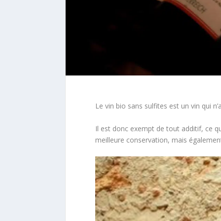
Le vin bio sans sulfites est un vin qui n
Il est donc exempt de tout additif, ce q
meilleure conservation, mais également u