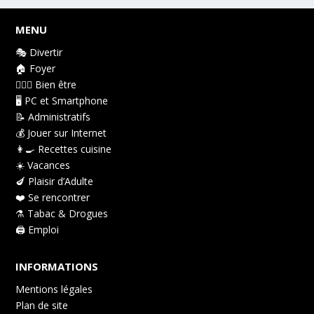
MENU
🎭 Divertir
🏠 Foyer
👩🏻‍⚕️ Bien être
🖥️ PC et Smartphone
📝 Administratifs
💰 Jouer sur Internet
👩‍🍳 Recettes cuisine
☀️ Vacances
🍆 Plaisir d’Adulte
❤️ Se rencontrer
⚗️ Tabac & Drogues
🖨️ Emploi
INFORMATIONS
Mentions légales
Plan de site