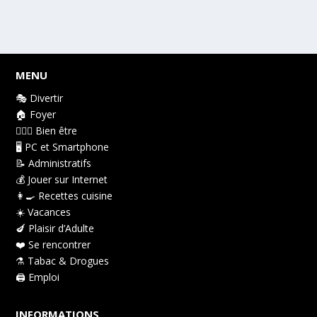
MENU
🎭 Divertir
🏠 Foyer
👩🏻‍⚕️ Bien être
🖥️ PC et Smartphone
📝 Administratifs
💰 Jouer sur Internet
👩‍🍳 Recettes cuisine
☀️ Vacances
🍆 Plaisir d’Adulte
❤️ Se rencontrer
⚗️ Tabac & Drogues
🖨️ Emploi
INFORMATIONS