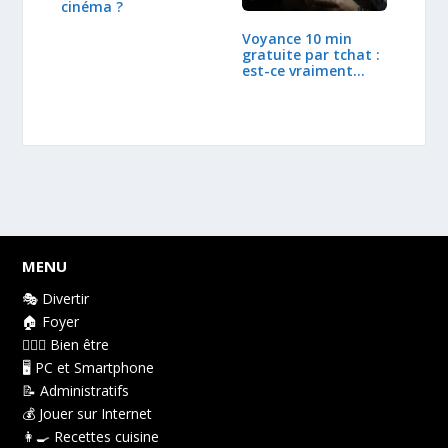
cinéma ?
Voyance 10 min
gratuite par tchat :
est-ce vraiment
fiable ?
MENU
🎭 Divertir
🏠 Foyer
👩🏻‍⚕️ Bien être
🖥️ PC et Smartphone
📝 Administratifs
💰 Jouer sur Internet
👩‍🍳 Recettes cuisine