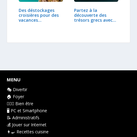
Des déstockages
Partez à la
croisières pour des
découverte des
vacances
trésors grecs avec
abordables !
notre…
MENU
🎭 Divertir
🏠 Foyer
👩🏻‍⚕️ Bien être
🖥️ PC et Smartphone
📝 Administratifs
💰 Jouer sur Internet
👩‍🍳 Recettes cuisine