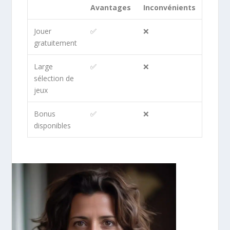
Avantages
Inconvénients
Jouer
✅
❌
gratuitement
Large
✅
❌
sélection de
jeux
Bonus
✅
❌
disponibles