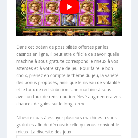
Dans cet océan de possibilités offertes par les
casinos en ligne, il peut être difficile de savoir quelle
machine à sous gratuite correspond le mieux à vos
attentes et à votre style de jeu. Pour faire le bon
choix, prenez en compte le thème du jeu, la variété
des bonus proposés, ainsi que le niveau de volatilité
et le taux de redistribution. Une machine à sous
avec un taux de redistribution élevé augmentera vos
chances de gains sur le long terme.
N’hésitez pas à essayer plusieurs machines à sous
gratuites afin de découvrir celle qui vous convient le
mieux. La diversité des jeux