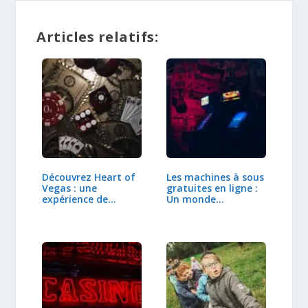
Articles relatifs:
Découvrez Heart of
Les machines à sous
Vegas : une
gratuites en ligne :
expérience de
Un monde…
casino…