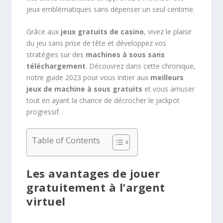
jeux emblématiques sans dépenser un seul centime.
Grâce aux
jeux gratuits de casino
, vivez le plaisir
du jeu sans prise de tête et développez vos
stratégies sur des
machines à sous sans
téléchargement
. Découvrez dans cette chronique,
notre guide 2023 pour vous initier aux
meilleurs
jeux de machine à sous gratuits
et vous amuser
tout en ayant la chance de décrocher le jackpot
progressif.
Table of Contents
Les avantages de jouer
gratuitement à l’argent
virtuel