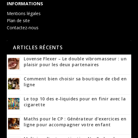
INFORMATIONS
Mentions légales
Plan de site
Contactez-nous
ARTICLES RÉCENTS
Lovense Flexer – Le double vibromasseur : un
plaisir pour les deux partenaires
Comment bien choisir sa boutique de cbd en
ligne
Le top 10 des e-liquides pour en finir avec la
cigarette
Maths pour le CP : Générateur d’exercices en
ligne pour accompagner votre enfant