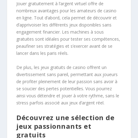
Jouer gratuitement à l’argent virtuel offre de
nombreux avantages pour les amateurs de casino
en ligne. Tout d’abord, cela permet de découvrir et
d’apprivoiser les différents jeux disponibles sans
engagement financier. Les machines à sous
gratuites sont idéales pour tester ses compétences,
peaufiner ses stratégies et s’exercer avant de se
lancer dans les paris réels.
De plus, les jeux gratuits de casino offrent un
divertissement sans pareil, permettant aux joueurs
de profiter pleinement de leur passion sans avoir à
se soucier des pertes potentielles. Vous pourrez
ainsi vous détendre et jouer à votre rythme, sans le
stress parfois associé aux jeux d’argent réel.
Découvrez une sélection de
jeux passionnants et
gratuits