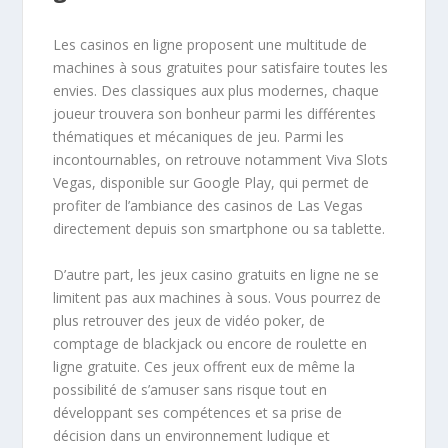
Les casinos en ligne proposent une multitude de
machines à sous gratuites pour satisfaire toutes les
envies. Des classiques aux plus modernes, chaque
joueur trouvera son bonheur parmi les différentes
thématiques et mécaniques de jeu. Parmi les
incontournables, on retrouve notamment Viva Slots
Vegas, disponible sur Google Play, qui permet de
profiter de l’ambiance des casinos de Las Vegas
directement depuis son smartphone ou sa tablette.
D’autre part, les jeux casino gratuits en ligne ne se
limitent pas aux machines à sous. Vous pourrez de
plus retrouver des jeux de vidéo poker, de
comptage de blackjack ou encore de roulette en
ligne gratuite. Ces jeux offrent eux de même la
possibilité de s’amuser sans risque tout en
développant ses compétences et sa prise de
décision dans un environnement ludique et