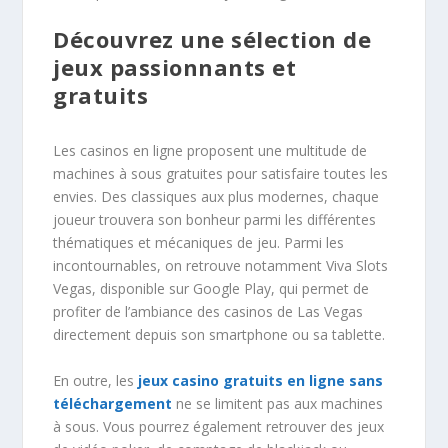
Découvrez une sélection de
jeux passionnants et
gratuits
Les casinos en ligne proposent une multitude de
machines à sous gratuites pour satisfaire toutes les
envies. Des classiques aux plus modernes, chaque
joueur trouvera son bonheur parmi les différentes
thématiques et mécaniques de jeu. Parmi les
incontournables, on retrouve notamment Viva Slots
Vegas, disponible sur Google Play, qui permet de
profiter de l’ambiance des casinos de Las Vegas
directement depuis son smartphone ou sa tablette.
En outre, les
jeux casino gratuits en ligne sans
téléchargement
ne se limitent pas aux machines
à sous. Vous pourrez également retrouver des jeux