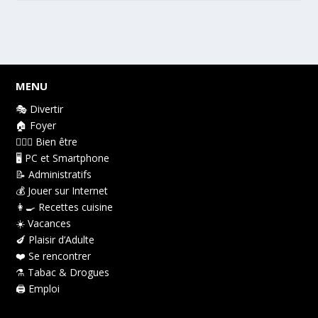
MENU
🎭 Divertir
🏠 Foyer
👩🏻‍⚕️ Bien être
🖥️ PC et Smartphone
📝 Administratifs
💰 Jouer sur Internet
👩‍🍳 Recettes cuisine
☀️ Vacances
🍆 Plaisir d’Adulte
❤️ Se rencontrer
⚗️ Tabac & Drogues
🖨️ Emploi