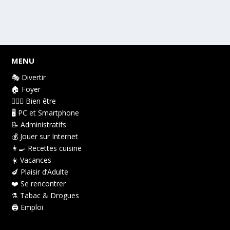
MENU
🎭 Divertir
🏠 Foyer
👩🏻‍⚕️ Bien être
🖥️ PC et Smartphone
📝 Administratifs
💰 Jouer sur Internet
👩‍🍳 Recettes cuisine
☀️ Vacances
🍆 Plaisir d’Adulte
❤️ Se rencontrer
⚗️ Tabac & Drogues
🖨️ Emploi