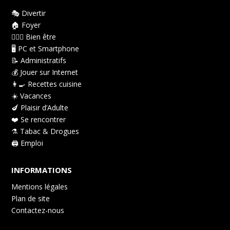
🎭 Divertir
🏠 Foyer
👩🏻‍⚕️ Bien être
🖥️ PC et Smartphone
📝 Administratifs
💰 Jouer sur Internet
👩‍🍳 Recettes cuisine
☀️ Vacances
🍆 Plaisir d’Adulte
❤️ Se rencontrer
⚗️ Tabac & Drogues
🖨️ Emploi
INFORMATIONS
Mentions légales
Plan de site
Contactez-nous