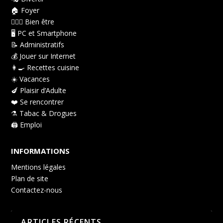
🏠 Foyer
👩🏻‍⚕️ Bien être
🖥️ PC et Smartphone
📝 Administratifs
💰 Jouer sur Internet
👩‍🍳 Recettes cuisine
☀️ Vacances
🍆 Plaisir d’Adulte
❤️ Se rencontrer
⚗️ Tabac & Drogues
🖨️ Emploi
INFORMATIONS
Mentions légales
Plan de site
Contactez-nous
ARTICLES RÉCENTS