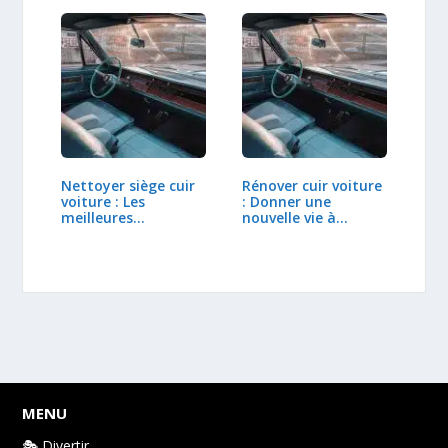
Nettoyer siège cuir
Rénover cuir voiture
voiture : Les
: Donner une
meilleures
nouvelle vie à…
méthodes
MENU
🎭 Divertir