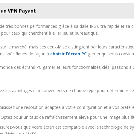
'un VPN Payant
de très bonnes performances grâce à sa dalle IPS ultra-rapide et sa c
pour ceux qui cherchent à allier jeu et bureautique.
ur le marché, mais ces deux-là se distinguent par leurs caractéristiques
ins spécifiques de façon à
choisir l’écran PC
gamer qui vous conviend
onde des écrans PC gamer et leurs fonctionnalités clés, passons à un
ez les avantages et inconvénients de chaque type pour déterminer cel
sissez une résolution adaptée à votre configuration et à vos préfére
 Optez pour un taux de rafraîchissement élevé pour une image plus flu
ssurez-vous que votre écran est compatible avec la technologie de sy
ue (Nvidia ou AMD).