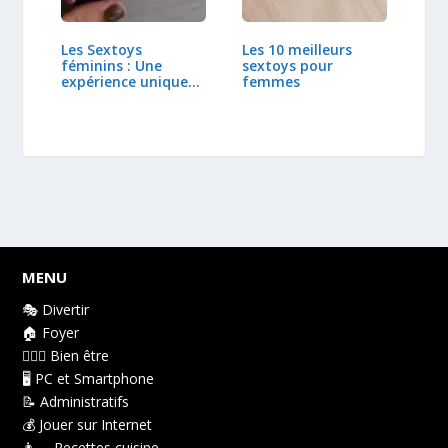
Les Sextoys
Les 10 meilleurs
féminins : Une
sextoys pour
expérience unique
femmes
et éxcitante
MENU
🎭 Divertir
🏠 Foyer
👩🏻‍⚕️ Bien être
🖥️ PC et Smartphone
📝 Administratifs
💰 Jouer sur Internet
👩‍🍳 Recettes cuisine