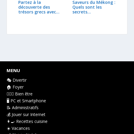
Partez à la
Saveurs du Mékong :
découverte des
Quels sont les
trésors grecs avec
secrets…
notre…
MENU
🎭 Divertir
🏠 Foyer
👩🏻‍⚕️ Bien être
🖥️ PC et Smartphone
📝 Administratifs
💰 Jouer sur Internet
👩‍🍳 Recettes cuisine
☀️ Vacances