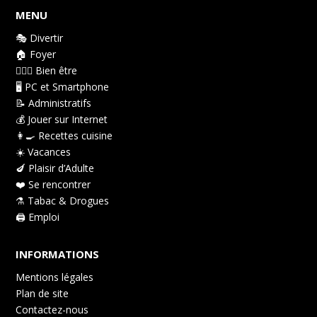
MENU
🎭 Divertir
🏠 Foyer
👩🏻‍⚕️ Bien être
🖥️ PC et Smartphone
📝 Administratifs
💰 Jouer sur Internet
👩‍🍳 Recettes cuisine
☀️ Vacances
🍆 Plaisir d’Adulte
❤️ Se rencontrer
⚗️ Tabac & Drogues
🖨️ Emploi
INFORMATIONS
Mentions légales
Plan de site
Contactez-nous