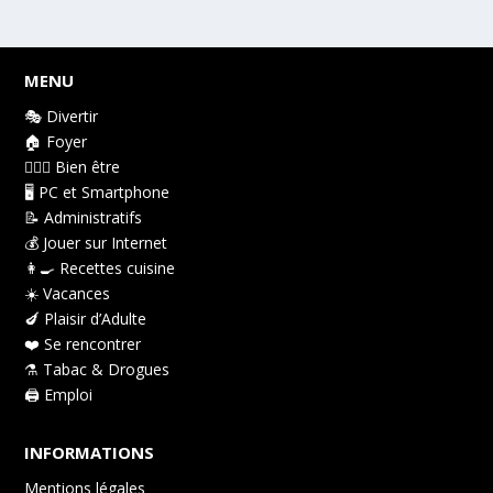
MENU
🎭 Divertir
🏠 Foyer
👩🏻‍⚕️ Bien être
🖥️ PC et Smartphone
📝 Administratifs
💰 Jouer sur Internet
👩‍🍳 Recettes cuisine
☀️ Vacances
🍆 Plaisir d’Adulte
❤️ Se rencontrer
⚗️ Tabac & Drogues
🖨️ Emploi
INFORMATIONS
Mentions légales