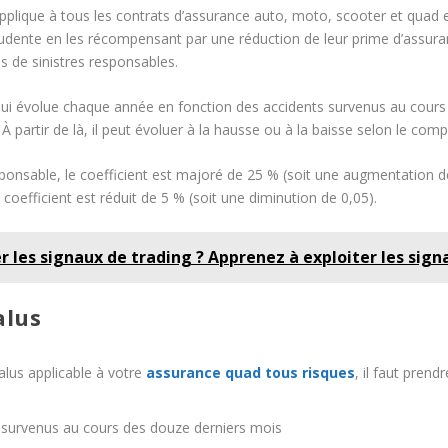
pplique à tous les contrats d’assurance auto, moto, scooter et quad en
dente en les récompensant par une réduction de leur prime d’assuran
s de sinistres responsables.
t qui évolue chaque année en fonction des accidents survenus au cour
à 1. À partir de là, il peut évoluer à la hausse ou à la baisse selon le 
ponsable, le coefficient est majoré de 25 % (soit une augmentation d
coefficient est réduit de 5 % (soit une diminution de 0,05).
 les signaux de trading ? Apprenez à exploiter les sig
alus
alus applicable à votre
assurance quad tous risques
, il faut pren
 survenus au cours des douze derniers mois