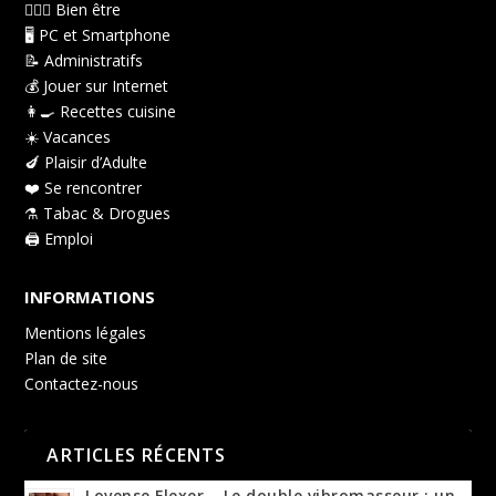
👩🏻‍⚕️ Bien être
🖥️ PC et Smartphone
📝 Administratifs
💰 Jouer sur Internet
👩‍🍳 Recettes cuisine
☀️ Vacances
🍆 Plaisir d’Adulte
❤️ Se rencontrer
⚗️ Tabac & Drogues
🖨️ Emploi
INFORMATIONS
Mentions légales
Plan de site
Contactez-nous
ARTICLES RÉCENTS
Lovense Flexer – Le double vibromasseur : un